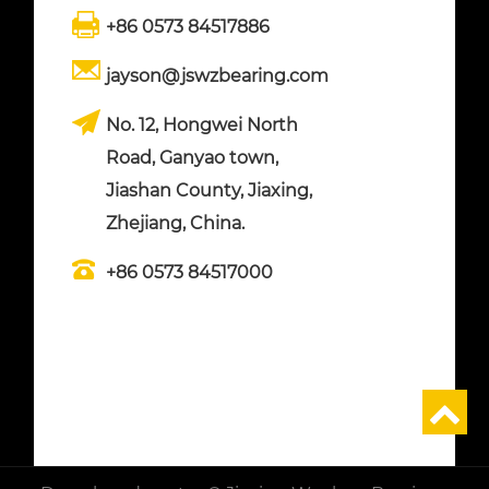
+86 0573 84517886
jayson@jswzbearing.com
No. 12, Hongwei North
Road, Ganyao town,
Jiashan County, Jiaxing,
Zhejiang, China.
+86 0573 84517000